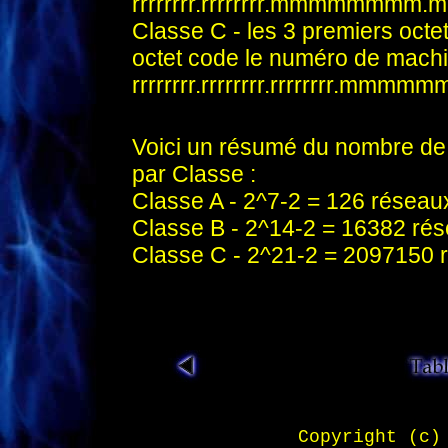
rrrrrrrr.rrrrrrrr.mmmmmm
Classe C - les 3 premiers octets
octet code le numéro de machin
rrrrrrrr.rrrrrrrr.rrrrrrrr.mmm
.
Voici un résumé du nombre de
par Classe :
Classe A - 2^7-2 = 126 résea
Classe B - 2^14-2 = 16382 ré
Classe C - 2^21-2 = 2097150 
.
.
.
Copyright (c)